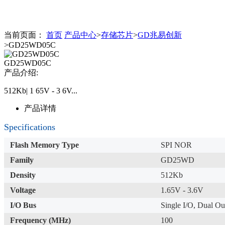
当前页面：
首页
产品中心
>
存储芯片
>
GD兆易创新
>GD25WD05C
GD25WD05C
产品介绍:
512Kb| 1 65V - 3 6V...
产品详情
Specifications
Flash Memory Type
SPI NOR
Family
GD25WD
Density
512Kb
Voltage
1.65V - 3.6V
I/O Bus
Single I/O, Dual Ou
Frequency (MHz)
100