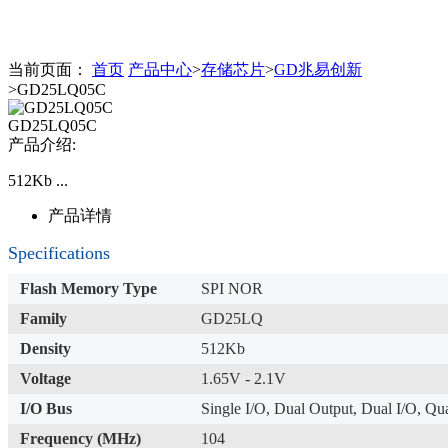
当前页面：
首页
产品中心
>
存储芯片
>
GD兆易创新
>GD25LQ05C
GD25LQ05C
产品介绍:
512Kb ...
产品详情
Specifications
Flash Memory Type
SPI NOR
Family
GD25LQ
Density
512Kb
Voltage
1.65V - 2.1V
I/O Bus
Single I/O, Dual Output, Dual I/O, Q
Frequency (MHz)
104