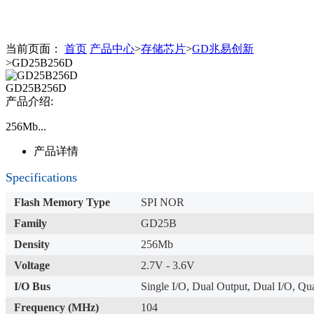
当前页面：
首页
产品中心
>
存储芯片
>
GD兆易创新
>GD25B256D
GD25B256D
产品介绍:
256Mb...
产品详情
Specifications
Flash Memory Type
SPI NOR
Family
GD25B
Density
256Mb
Voltage
2.7V - 3.6V
I/O Bus
Single I/O, Dual Output, Dual I/O, Q
Frequency (MHz)
104