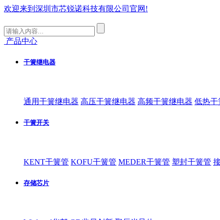
欢迎来到深圳市芯锐诺科技有限公司官网!
产品中心
干簧继电器
通用干簧继电器
高压干簧继电器
高频干簧继电器
低热干
干簧开关
KENT干簧管
KOFU干簧管
MEDER干簧管
塑封干簧管
存储芯片