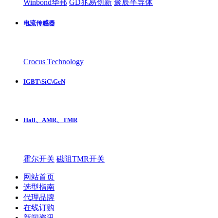
Winbond华邦
GD兆易创新
聚辰半导体
电流传感器
Crocus Technology
IGBT\SiC\GeN
Hall、AMR、TMR
霍尔开关
磁阻TMR开关
网站首页
选型指南
代理品牌
在线订购
新闻资讯