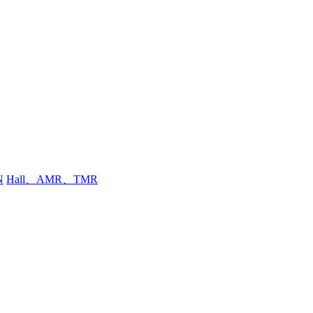
N
Hall、AMR、TMR