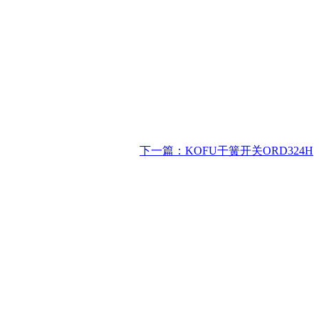
下一篇：KOFU干簧开关ORD324H