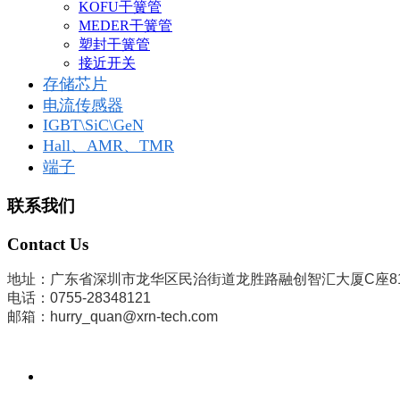
KOFU干簧管
MEDER干簧管
塑封干簧管
接近开关
存储芯片
电流传感器
IGBT\SiC\GeN
Hall、AMR、TMR
端子
联系我们
Contact Us
地址：广东省深圳市龙华区民治街道龙胜路融创智汇大厦C座8
电话：0755-28348121
邮箱：hurry_quan@xrn-tech.com