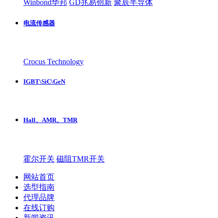
Winbond华邦
GD兆易创新
聚辰半导体
电流传感器
Crocus Technology
IGBT\SiC\GeN
Hall、AMR、TMR
霍尔开关
磁阻TMR开关
网站首页
选型指南
代理品牌
在线订购
新闻资讯