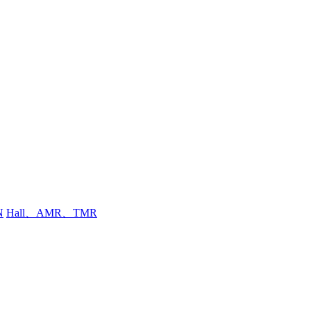
N
Hall、AMR、TMR