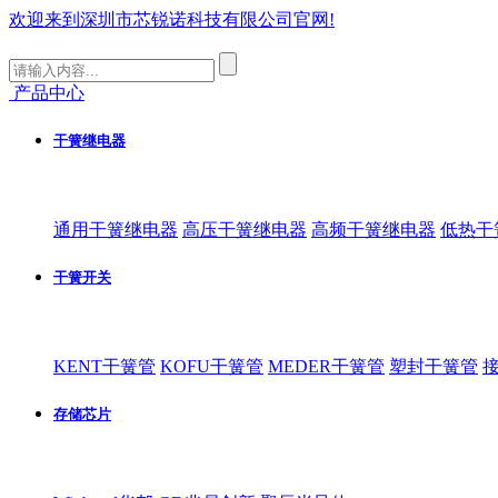
欢迎来到深圳市芯锐诺科技有限公司官网!
产品中心
干簧继电器
通用干簧继电器
高压干簧继电器
高频干簧继电器
低热干
干簧开关
KENT干簧管
KOFU干簧管
MEDER干簧管
塑封干簧管
存储芯片