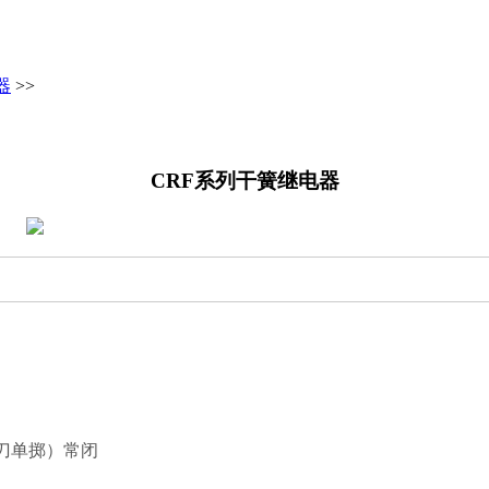
器
>>
CRF系列干簧继电器
单刀单掷）常闭