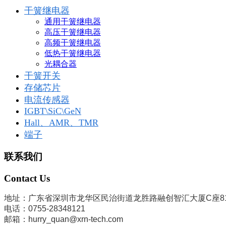
干簧继电器
通用干簧继电器
高压干簧继电器
高频干簧继电器
低热干簧继电器
光耦合器
干簧开关
存储芯片
电流传感器
IGBT\SiC\GeN
Hall、AMR、TMR
端子
联系我们
Contact Us
地址：广东省深圳市龙华区民治街道龙胜路融创智汇大厦C座8
电话：0755-28348121
邮箱：hurry_quan@xrn-tech.com