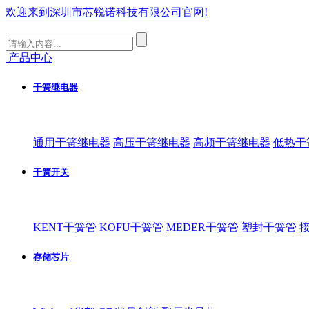
欢迎来到深圳市芯锐诺科技有限公司官网!
产品中心
干簧继电器
通用干簧继电器
高压干簧继电器
高频干簧继电器
低热干
干簧开关
KENT干簧管
KOFU干簧管
MEDER干簧管
塑封干簧管
存储芯片