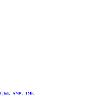
N
Hall、AMR、TMR