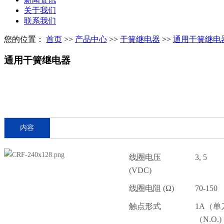
关于我们
联系我们
您的位置：
首页
>>
产品中心
>>
干簧继电器
>>
通用干簧继电
通用干簧继电器
内容
线圈电压
3, 5
(VDC)
线圈电阻 (Ω)
70-150
触点形式
1A（
（N.O.)