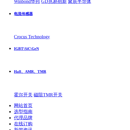
Winbond华邦
GD兆易创新
聚辰半导体
电流传感器
Crocus Technology
IGBT\SiC\GeN
Hall、AMR、TMR
霍尔开关
磁阻TMR开关
网站首页
选型指南
代理品牌
在线订购
新闻资讯